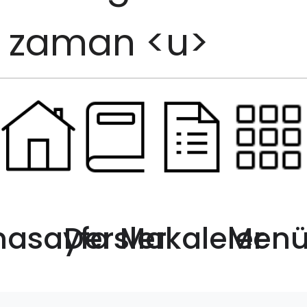
zaman <u>
etiketini
kullanırız.
İlk önce metin
nasayfa
Dersler
Makaleler
Men
içerisindeki bir